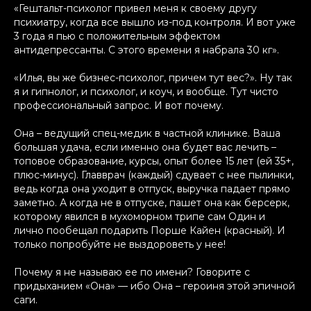
«Гештальт-психолог привел меня к своему другу
психиатру, когда все вышло из-под контроля. И вот уже
3 года я пью с положительным эффектом
антидепрессанты. С этого времени я набрала 30 кг».
«Илья, вы же бизнес-психолог, причем тут вес?». Ну так
я и гипнолог, и психолог, и коуч, и вообще. Тут чисто
профессиональный запрос. И вот почему.
Она – ведущий спец-медик в частной клинике. Ваша
большая удача, если именно она будет вас лечить –
топовое образование, курсы, опыт более 15 лет (ей 35+,
плюс-минус). Главврач (каждый) сдувает с нее пылинки,
ведь когда она уходит в отпуск, выручка падает прямо
заметно. А когда не в отпуске, пашет она как берсерк,
которому явился в мухоморном трипе сам Один и
лично пообещал подарить Порше Кайен (красный). И
только попробуйте не выздороветь у нее!
Почему я не называю ее по имени? Говорите с
придыханием «Она» — ибо Она – героиня этой эпичной
саги.