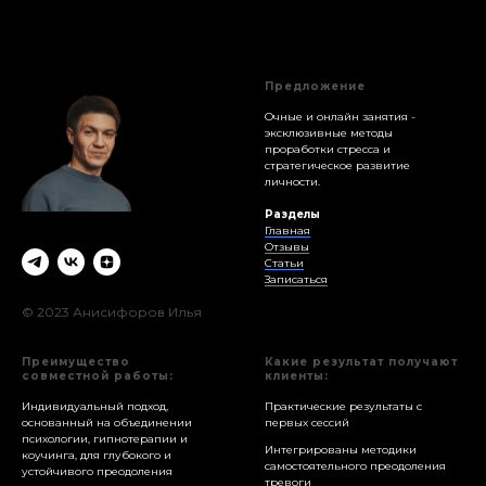
Предложение
Очные и онлайн занятия -
эксклюзивные методы
проработки стресса и
стратегическое развитие
личности.
Разделы
Главная
Отзывы
Статьи
Записаться
© 2023 Анисифоров Илья
Преимущество
Какие результат получают
совместной работы:
клиенты:
Индивидуальный подход,
Практические результаты с
основанный на объединении
первых сессий
психологии, гипнотерапии и
Интегрированы методики
коучинга, для глубокого и
самостоятельного преодоления
устойчивого преодоления
тревоги