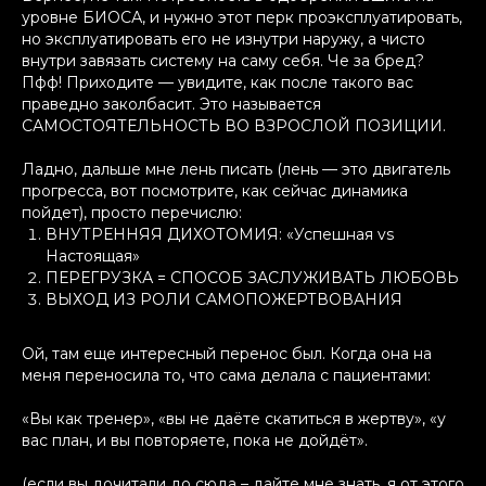
уровне БИОСА, и нужно этот перк проэксплуатировать,
но эксплуатировать его не изнутри наружу, а чисто
внутри завязать систему на саму себя. Че за бред?
Пфф! Приходите — увидите, как после такого вас
праведно заколбасит. Это называется
САМОСТОЯТЕЛЬНОСТЬ ВО ВЗРОСЛОЙ ПОЗИЦИИ.
Ладно, дальше мне лень писать (лень — это двигатель
прогресса, вот посмотрите, как сейчас динамика
пойдет), просто перечислю:
ВНУТРЕННЯЯ ДИХОТОМИЯ: «Успешная vs
Настоящая»
ПЕРЕГРУЗКА = СПОСОБ ЗАСЛУЖИВАТЬ ЛЮБОВЬ
ВЫХОД ИЗ РОЛИ САМОПОЖЕРТВОВАНИЯ
Ой, там еще интересный перенос был. Когда она на
меня переносила то, что сама делала с пациентами:
«Вы как тренер», «вы не даёте скатиться в жертву», «у
вас план, и вы повторяете, пока не дойдёт».
(если вы дочитали до сюда – дайте мне знать, я от этого