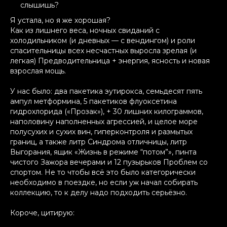
слышишь?
Я устала, но я же хорошая?
Как из лишнего веса, ночных свиданий с
холодильником (и дневных — с вендингом) и роли
спасительницы всех несчастных выросла зрелая (и
легкая) Предводительница + энергия, ясность и новая
взрослая мощь.
У нас было: два пакетика эутирокса, семьдесят пять
ампул метформина, 5 пакетиков флуоксетина
гидрохлорида («Прозак»), + 30 лишних килограммов,
наполовину наполненных агрессией, и целое море
полусухих и сухих вин, гиперконтроля и размытых
границ, а также литр Синдрома отличницы, литр
Выгорания, ящик «Жизнь в режиме “потом”», пинта
чистого Зажора вечерами и 12 пузырьков Проблем со
спортом. Не то чтобы всё это было категорически
необходимо в поездке, но если уж начал собирать
коллекцию, то к делу надо подходить серьёзно.
Короче, цитирую: