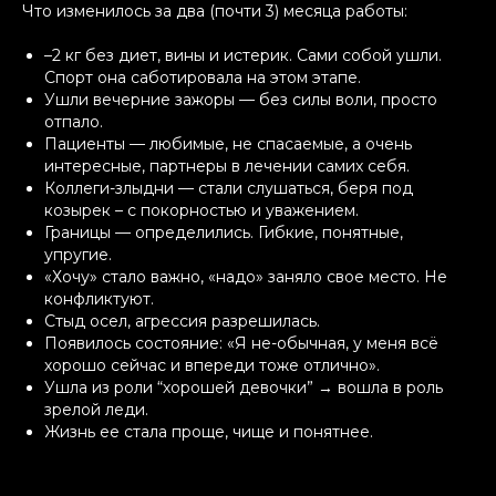
Что изменилось за два (почти 3) месяца работы:
–2 кг без диет, вины и истерик. Сами собой ушли.
Спорт она саботировала на этом этапе.
Ушли вечерние зажоры — без силы воли, просто
отпало.
Пациенты — любимые, не спасаемые, а очень
интересные, партнеры в лечении самих себя.
Коллеги-злыдни — стали слушаться, беря под
козырек – с покорностью и уважением.
Границы — определились. Гибкие, понятные,
упругие.
«Хочу» стало важно, «надо» заняло свое место. Не
конфликтуют.
Стыд осел, агрессия разрешилась.
Появилось состояние: «Я
не-обычная
, у меня всё
хорошо сейчас и впереди тоже отлично».
Ушла из роли “хорошей девочки” → вошла в роль
зрелой леди.
Жизнь ее стала проще, чище и понятнее.