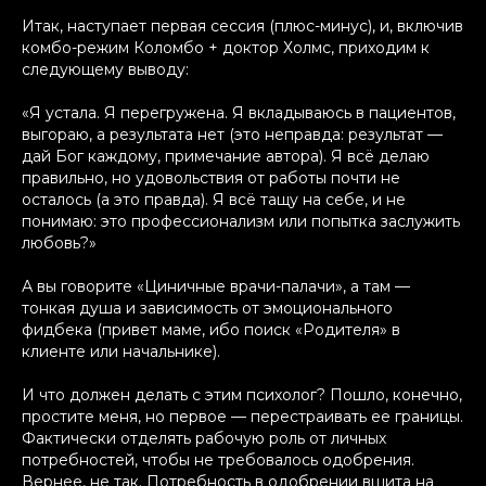
Итак, наступает первая сессия (плюс-минус), и, включив
комбо-режим Коломбо + доктор Холмс, приходим к
следующему выводу:
«Я устала. Я перегружена. Я вкладываюсь в пациентов,
выгораю, а результата нет (это неправда: результат —
дай Бог каждому, примечание автора). Я всё делаю
правильно, но удовольствия от работы почти не
осталось (а это правда). Я всё тащу на себе, и не
понимаю: это профессионализм или попытка заслужить
любовь?»
А вы говорите «Циничные врачи-палачи», а там —
тонкая душа и зависимость от эмоционального
фидбека (привет маме, ибо поиск «Родителя» в
клиенте или начальнике).
И что должен делать с этим психолог? Пошло, конечно,
простите меня, но первое — перестраивать ее границы.
Фактически отделять рабочую роль от личных
потребностей, чтобы не требовалось одобрения.
Вернее, не так. Потребность в одобрении вшита на