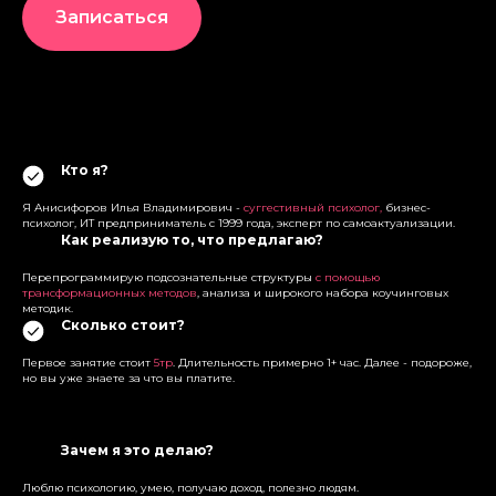
Записаться
Кто я?
Я Анисифоров Илья Владимирович -
суггестивный психолог,
бизнес-
психолог, ИТ предприниматель с 1999 года, эксперт по самоактуализации.
Как реализую то, что предлагаю?
Перепрограммирую подсознательные структуры
с помощью
трансформационных методов
, анализа и широкого набора коучинговых
методик.
Сколько стоит?
Первое занятие стоит
5тр
. Длительность примерно 1+ час. Далее - подороже,
но вы уже знаете за что вы платите.
Зачем я это делаю?
Люблю психологию, умею, получаю доход, полезно людям.