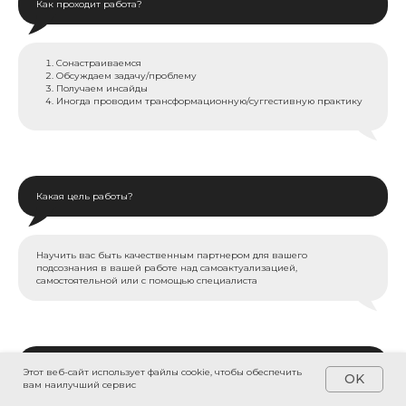
Как проходит работа?
Сонастраиваемся
Обсуждаем задачу/проблему
Получаем инсайды
Иногда проводим трансформационную/суггестивную практику
Какая цель работы?
Научить вас быть качественным партнером для вашего
подсознания в вашей работе над самоактуализацией,
самостоятельной или с помощью специалиста
Объясните на примере?
Этот веб-сайт использует файлы cookie, чтобы обеспечить
OK
вам наилучший сервис