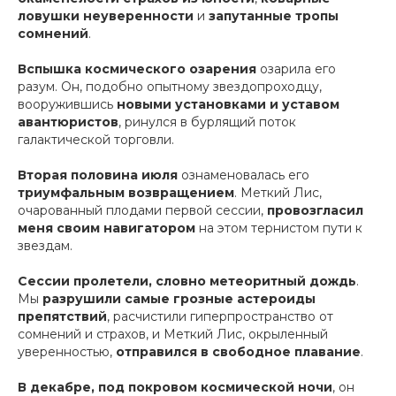
ловушки неуверенности
и
запутанные тропы
сомнений
.
Вспышка космического озарения
озарила его
разум. Он, подобно опытному звездопроходцу,
вооружившись
новыми установками и уставом
авантюристов
, ринулся в бурлящий поток
галактической торговли.
Вторая половина июля
ознаменовалась его
триумфальным возвращением
. Меткий Лис,
очарованный плодами первой сессии,
провозгласил
меня своим навигатором
на этом тернистом пути к
звездам.
Сессии пролетели, словно метеоритный дождь
.
Мы
разрушили самые грозные астероиды
препятствий
, расчистили гиперпространство от
сомнений и страхов, и Меткий Лис, окрыленный
уверенностью,
отправился в свободное плавание
.
В декабре, под покровом космической ночи
, он