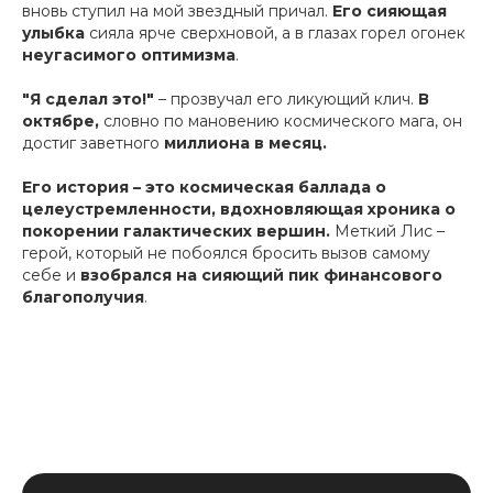
вновь ступил на мой звездный причал.
Его сияющая
улыбка
сияла ярче сверхновой, а в глазах горел огонек
неугасимого оптимизма
.
"Я сделал это!"
– прозвучал его ликующий клич.
В
октябре,
словно по мановению космического мага, он
достиг заветного
миллиона в месяц.
Его история – это космическая баллада о
целеустремленности, вдохновляющая хроника о
покорении галактических вершин.
Меткий Лис –
герой, который не побоялся бросить вызов самому
себе и
взобрался на сияющий пик финансового
благополучия
.