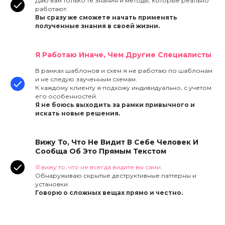
Даю вам только те знания и методы, которые реально
работают.
Вы сразу же сможете начать применять
полученные знания в своей жизни.
Я Работаю Иначе, Чем Другие Специалисты
В рамках шаблонов и схем я не работаю по шаблонам
и не следую заученным схемам.
К каждому клиенту я подхожу индивидуально, с учетом
его особенностей.
Я не боюсь выходить за рамки привычного и
искать новые решения.
Вижу То, Что Не Видит В Себе Человек И
Сообща Об Это Прямым Текстом
Я вижу то, что не всегда видите вы сами.
Обнаруживаю скрытые деструктивные паттерны и
установки.
Говорю о сложных вещах прямо и честно.