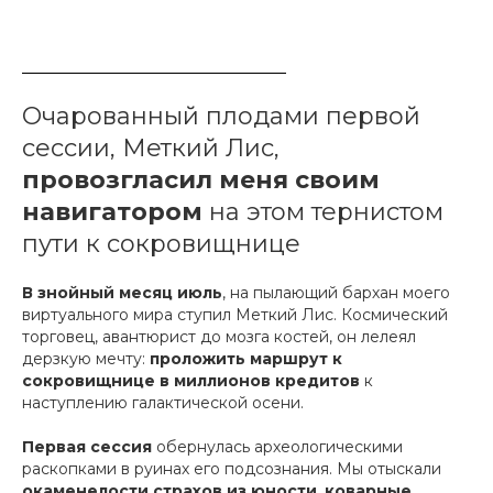
Очарованный плодами первой
сессии, Меткий Лис,
провозгласил меня своим
навигатором
на этом тернистом
пути к сокровищнице
В знойный месяц июль
, на пылающий бархан моего
виртуального мира ступил Меткий Лис. Космический
торговец, авантюрист до мозга костей, он лелеял
дерзкую мечту:
проложить маршрут к
сокровищнице в миллионов кредитов
к
наступлению галактической осени.
Первая сессия
обернулась археологическими
раскопками в руинах его подсознания. Мы отыскали
окаменелости страхов из юности
,
коварные