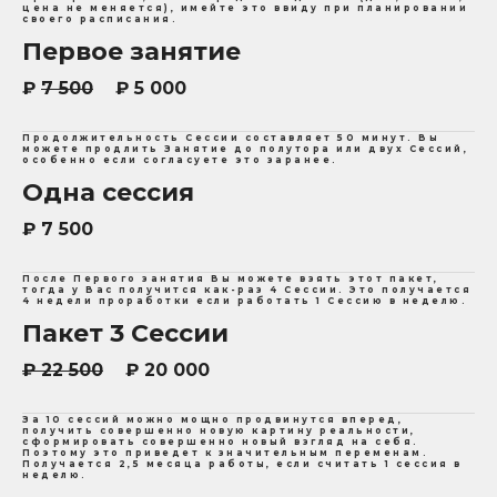
цена не меняется), имейте это ввиду при планировании
своего расписания.
Первое занятие
₽
7 500
₽ 5 000
Продолжительность Сессии составляет 50 минут. Вы
можете продлить Занятие до полутора или двух Сессий,
особенно если согласуете это заранее.
Одна сессия
₽ 7 500
После Первого занятия Вы можете взять этот пакет,
тогда у Вас получится как-раз 4 Сессии. Это получается
4 недели проработки если работать 1 Сессию в неделю.
Пакет 3 Сессии
₽ 22 500
₽ 20 000
За 10 сессий можно мощно продвинутся вперед,
получить совершенно новую картину реальности,
сформировать совершенно новый взгляд на себя.
Поэтому это приведет к значительным переменам.
Получается 2,5 месяца работы, если считать 1 сессия в
неделю.